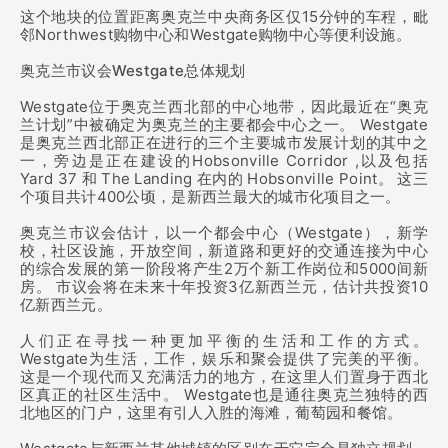
这个地块的位置距离奥克兰中央商务区仅15分钟的车程，毗
邻Northwest购物中心和Westgate购物中心等便利设施。
奥克兰市议会Westgate总体规划
Westgate位于奥克兰西北部的中心地带，因此最近在“奥克
兰计划”中被确定为奥克兰的主要都会中心之一。 Westgate
是奥克兰西北部正在进行的三个主要城市发展计划的其中之
一，旁边是正在建设的Hobsonville Corridor ,以及包括
Yard 37 和 The Landing 在内的 Hobsonville Point。 这三
个项目共计400公顷，是新西兰最大的城市化项目之一。
奥克兰市议会估计，以一个都会中心（Westgate），新学
校，社区设施，开放空间，新道路和更好的交通连接为中心
的综合发展的第一阶段将产生2万个新工作岗位和5000间新
房。 市议会将在未来十年投资3亿新西兰元，估计共投资10
亿新西兰元。
人们正在寻找一种更加平衡的生活和工作的方式。
Westgate为生活，工作，娱乐和聚会提供了完美的平衡。
这是一个现代而又充满活力的地方，在这里人们置身于西北
区真正的社区生活中。 Westgate也是通往奥克兰独特的西
北地区的门户，这里有引人入胜的海滩，葡萄园和餐馆。