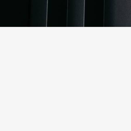
篩選
所有項目
紐西蘭